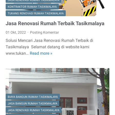
JASA RENOVASI RUMAH TASIKMALAYA
KONTRAKTOR RUMAH TASIKMALAYA
TUKANG RENOVASI RUMAH TASIKMALAYA
Jasa Renovasi Rumah Terbaik Tasikmalaya
01 Okt, 2022
Posting Komentar
Solusi Mencari Jasa Renovasi Rumah Terbaik di
Tasikmalaya Selamat datang di website kami
Jasa
www.tukan…
Read more »
Renovasi
Rumah
Terbaik
Tasikmalaya
BIAYA BANGUN RUMAH TASIKMALAYA
JASA BANGUN RUMAH TASIKMALAYA
JASA RENOVASI RUMAH TASIKMALAYA