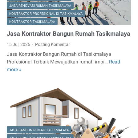
JASA RENOVASI RUMAH TASIKMALAYA
KONTRAKTOR PROFESIONAL DI TASIKMALAYA
KONTRAKTOR TASIKMALAYA
Jasa Kontraktor Bangun Rumah Tasikmalaya
15 Jul, 2026
Posting Komentar
Jasa Kontraktor Bangun Rumah di Tasikmalaya
Profesional Terbaik Mewujudkan rumah impi…
Read
Jasa
more »
Kontraktor
Bangun
Rumah
Tasikmalaya
JASA BANGUN RUMAH TASIKMALAYA