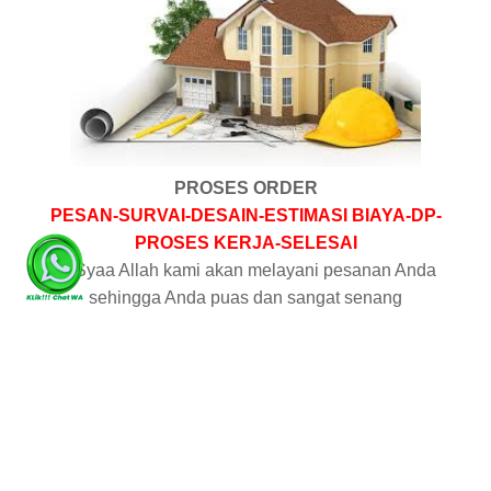
PROSES ORDER
PESAN-SURVAI-DESAIN-ESTIMASI BIAYA-DP-
PROSES KERJA-SELESAI
In Syaa Allah kami akan melayani pesanan Anda
sehingga Anda puas dan sangat senang
Hubungi : ACHMAD SOFYAN
Telp/SMS :
081223052543
ATAU
klik gambar WA di bawah ini